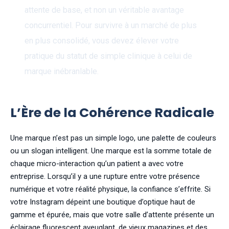
attente de base, et non un véritable avantage
concurrentiel. Pour survivre à un marché de plus
en plus consolidé, vous devez élever votre
pratique du statut de simple clinique à celui de
marque inébranlable.
L’Ère de la Cohérence Radicale
Une marque n’est pas un simple logo, une palette de couleurs
ou un slogan intelligent. Une marque est la somme totale de
chaque micro-interaction qu’un patient a avec votre
entreprise. Lorsqu’il y a une rupture entre votre présence
numérique et votre réalité physique, la confiance s’effrite. Si
votre Instagram dépeint une boutique d’optique haut de
gamme et épurée, mais que votre salle d’attente présente un
éclairage fluorescent aveuglant, de vieux magazines et des