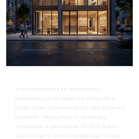
Si vous demandez à dix optométristes
indépendants ce qui sépare leur clinique de la
grande chaîne corporative du coin, neuf d’entre eux
répondront :
“Nous offrons un service plus
sympathique et personnalisé.”
En 2026, la dure
réalité est que le “service sympathique” est une