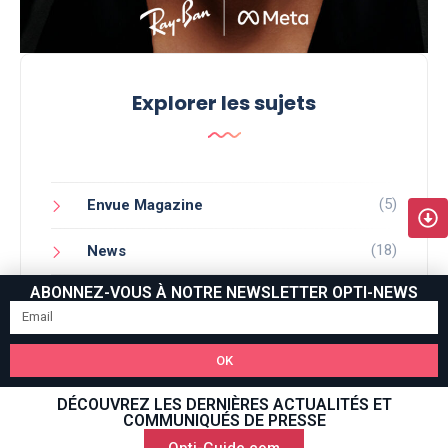
Explorer les sujets
(5)
Envue Magazine
(18)
News
ABONNEZ-VOUS À NOTRE NEWSLETTER OPTI-NEWS
(1)
TOP
OK
Article Share
DÉCOUVREZ LES DERNIÈRES ACTUALITÉS ET
COMMUNIQUÉS DE PRESSE
Opti-Guide.com