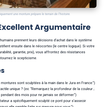
quement une monture prépare le terrain de l’histoire.
 Excellent Argumentaire
umains prennent leurs décisions d’achat dans le système
tifient ensuite dans le néocortex (le centre logique). Si votre
abilité, garantie, prix), vous affrontez des résistances
tournez le scepticisme.
es
s montures sont sculptées à la main dans le Jura en France.”)
tactile unique ? (ex: “Remarquez la profondeur de la couleur ;
é pendant des mois pour ne jamais se déformer.”)
créateur a spécifiquement sculpté ce pont pour s’asseoir
ourquoi elle semble faite sur mesure pour vous.”)