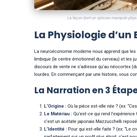
La façon dont un opticien manipule physi
La Physiologie d’un
La neuroéconomie moderne nous apprend que les h
limbique (le centre émotionnel du cerveau) et les jus
discours de vente ne s’adresse qu’au néocortex (dur
lourdes. En commençant par une histoire, vous con
La Narration en 3 Étap
L’Origine :
Où la pièce est-elle née ? (ex: “Ce
Le Matériau :
Qu’est-ce qui rend l’expérience 
c’est un acétate japonais Mazzucchelli repos
L’Identité :
Pour qui est-elle faite ? (ex: “Le 
parfaitement sur un profil plus étroit, c’est p