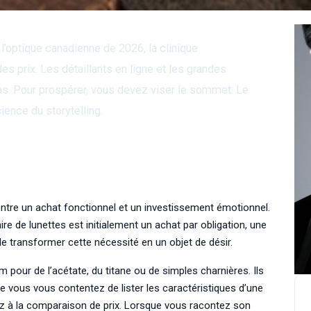
’optique canadienne de 2026, la clinique
s prix. Les détaillants en ligne et les grandes
as. Pour prospérer, vous devez viser le sommet. Le
ience du storytelling.
ntre un achat fonctionnel et un investissement émotionnel.
re de lunettes est initialement un achat par obligation, une
de transformer cette nécessité en un objet de désir.
our de l’acétate, du titane ou de simples charnières. Ils
sque vous vous contentez de lister les caractéristiques d’une
itez à la comparaison de prix. Lorsque vous racontez son