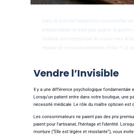
Dans le marché hautement concurrentiel de l
indépendante ne peut pas gagner la guerre de
chaînes ont monopolisé la course vers le b
moteur de ce positionnement d’élite ? La sc
Vendre l’Invisible
Il y a une différence psychologique fondamentale e
Lorsqu’un patient entre dans votre boutique, une pai
nécessité médicale. Le rôle du maître opticien est 
Les consommateurs ne paient pas des prix premium p
paient pour l’artisanat, l’héritage et l’identité. Lor
monture (“Elle est légère et résistante”), vous inv